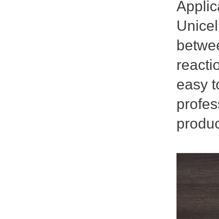
Applic
Unicel
betwee
reacti
easy t
profes
produc