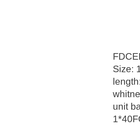
FDCELL
Size: 
length
whitne
unit b
1*40F